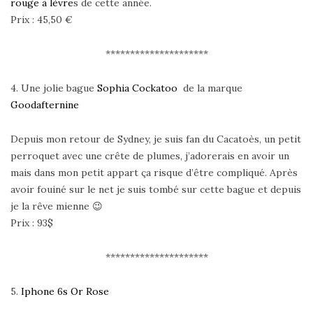
rouge à lèvre
s de cette année.
Prix : 45,50 €
*********************
4. Une jolie bague
Sophia Cockatoo
de la marque
Goodafternine
Depuis mon retour de Sydney, je suis fan du Cacatoès, un petit
perroquet avec une crête de plumes, j’adorerais en avoir un
mais dans mon petit appart ça risque d’être compliqué. Après
avoir fouiné sur le net je suis tombé sur cette bague et depuis
je la rêve mienne 😉
Prix : 93$
*********************
5.
Iphone 6s Or Rose