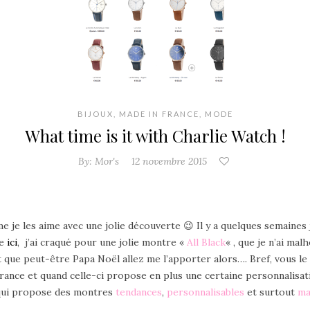
BIJOUX
,
MADE IN FRANCE
,
MODE
What time is it with Charlie Watch !
By:
Mor's
12 novembre 2015
 je les aime avec une jolie découverte 😉 Il y a quelques semaines j’
te
ici
, j’ai craqué pour une jolie montre «
All Black
« ,
que je n’ai mal
 dit que peut-être Papa Noël allez me l’apporter alors…. Bref, vous 
France et quand celle-ci propose en plus une certaine personnalisat
qui propose des montres
tendances
,
personnalisables
et surtout
ma