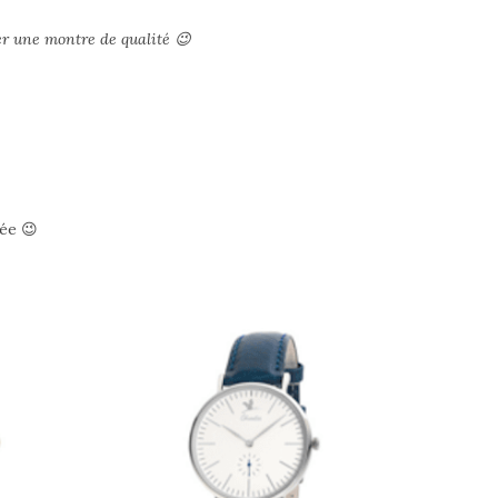
er une montre de qualité 😉
née 😉