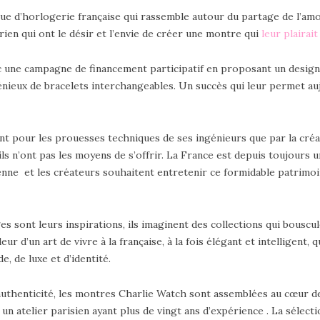
e d’horlogerie française qui rassemble autour du partage de l’amour
ien qui ont le désir et l’envie de créer une montre qui
leur plairait
ec une campagne de financement participatif en proposant un design
nieux de bracelets interchangeables. Un succès qui leur permet a
nt pour les prouesses techniques de ses ingénieurs que par la créa
s n’ont pas les moyens de s’offrir. La France est depuis toujours un
éenne et les créateurs souhaitent entretenir ce formidable patrimoin
s sont leurs inspirations, ils imaginent des collections qui bouscul
ur d’un art de vivre à la française, à la fois élégant et intelligent
 de luxe et d’identité.
authenticité, les montres Charlie Watch sont assemblées au cœur de 
 un atelier parisien ayant plus de vingt ans d’expérience . La sélect