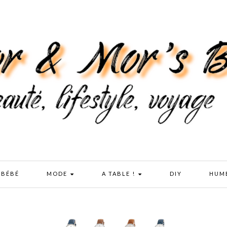
 BÉBÉ
MODE
A TABLE !
DIY
HUM