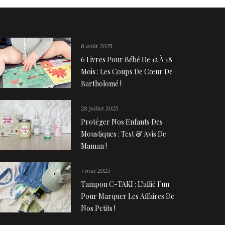
6 août 2025
6 Livres Pour Bébé De 12 À 18
Mois : Les Coups De Cœur De
Bartholomé !
28 juillet 2025
Protéger Nos Enfants Des
Moustiques : Test & Avis De
Maman !
7 mai 2025
Tampon C-TAKI : L’allié Fun
Pour Marquer Les Affaires De
Nos Petits !