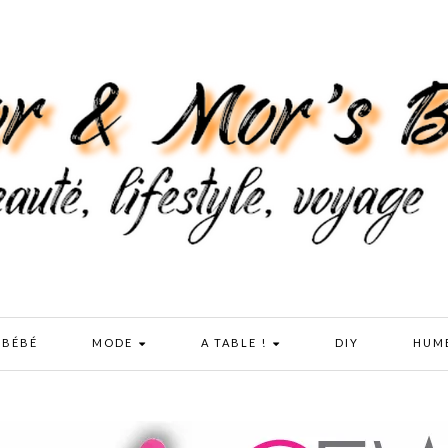
 BÉBÉ
MODE
A TABLE !
DIY
HUM