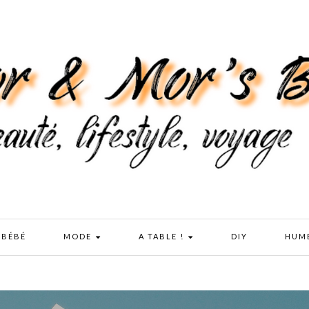
 BÉBÉ
MODE
A TABLE !
DIY
HUM