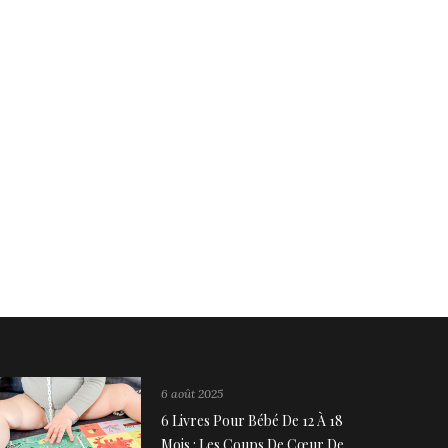
6 août 2025
6 Livres Pour Bébé De 12 À 18
Mois : Les Coups De Cœur De