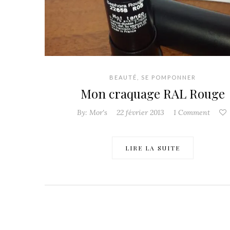
BEAUTÉ
,
SE POMPONNER
Mon craquage RAL Rouge
By:
Mor's
22 février 2013
1 Comment
LIRE LA SUITE