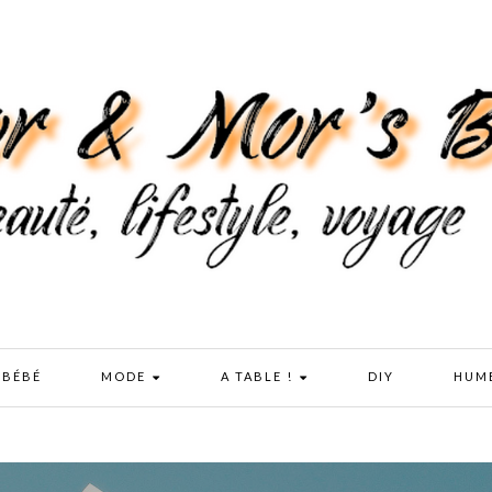
 BÉBÉ
MODE
A TABLE !
DIY
HUM