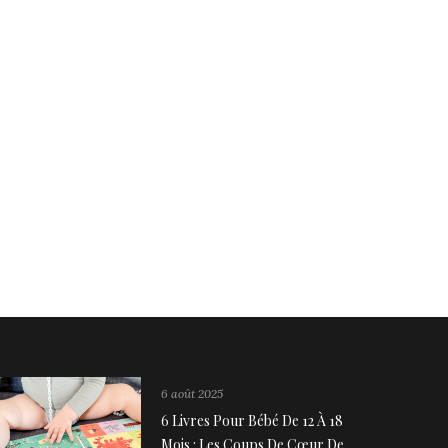
6 août 2025
6 Livres Pour Bébé De 12 À 18
Mois : Les Coups De Cœur De