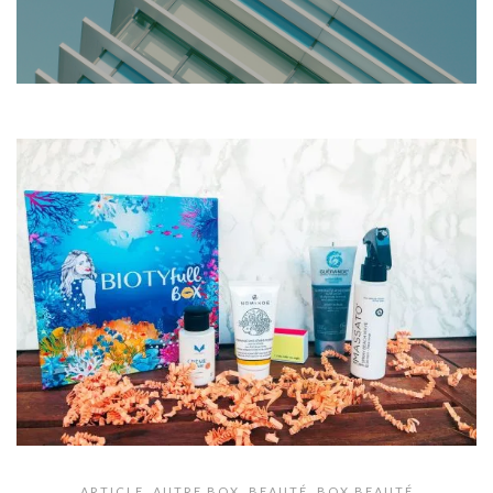
ARTICLE
,
AUTRE BOX
,
BEAUTÉ
,
BOX BEAUTÉ