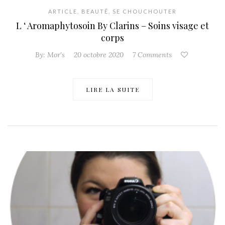
ARTICLE
,
BEAUTÉ
,
SE CHOUCHOUTER
L ‘ Aromaphytosoin By Clarins – Soins visage et
corps
By:
Mor's
20 octobre 2020
7 Comments
LIRE LA SUITE