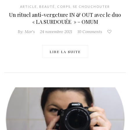
ARTICLE
,
BEAUTÉ
,
CORPS
,
SE CHOUCHOUTER
Un rituel anti-vergeture IN & OUT avec le duo
« LA SURDOUÉE » – OMUM
By:
Mor's
24 novembre 2021
10 Comments
LIRE LA SUITE