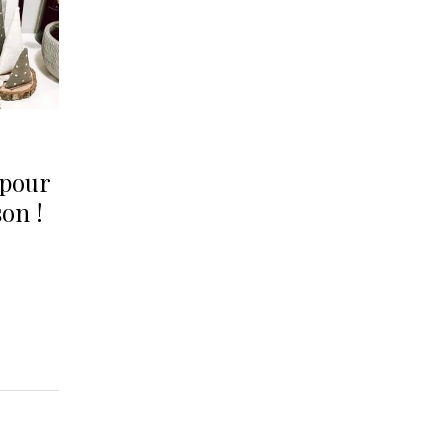
 pour
on !