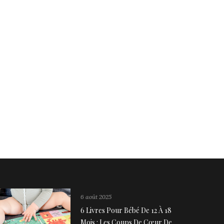
6 août 2025
6 Livres Pour Bébé De 12 À 18
Mois : Les Coups De Cœur De