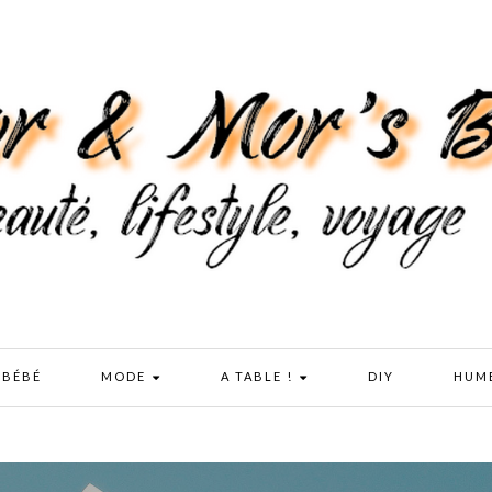
 BÉBÉ
MODE
A TABLE !
DIY
HUM