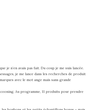
e je n’en avais pas fait. Du coup je me suis lancée.
essages, je me lance dans les recherches de produit
es marques avec le mot ange mais sans grande
P cocooning. Au programme, 11 produits pour prendre
, les bonbons et les petits échantillons bonus – mais