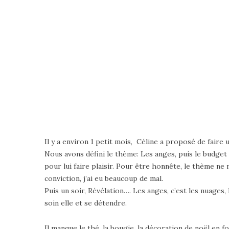
Il y a environ 1 petit mois, Céline a proposé de faire
Nous avons défini le thème: Les anges, puis le budget
pour lui faire plaisir. Pour être honnête, le thème ne
conviction, j’ai eu beaucoup de mal.
Puis un soir, Révélation…. Les anges, c’est les nuage
soin elle et se détendre.
Il manque le thé, la bougie, la décoration de noël en 