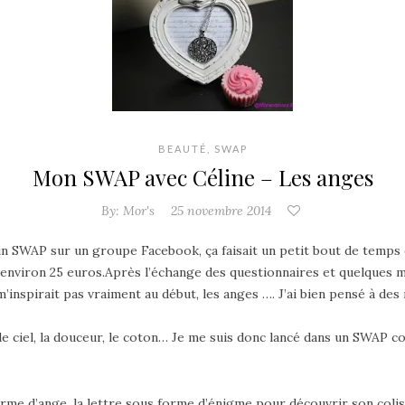
BEAUTÉ
,
SWAP
Mon SWAP avec Céline – Les anges
By:
Mor's
25 novembre 2014
 un SWAP sur un groupe Facebook, ça faisait un petit bout de temps qu
 environ 25 euros.
Après l’échange des questionnaires et quelques m
 m’inspirait pas vraiment au début, les anges …. J’ai bien pensé à d
s, le ciel, la douceur, le coton… Je me suis donc lancé dans un SWA
forme d’ange, la lettre sous forme d’énigme pour découvrir son colis