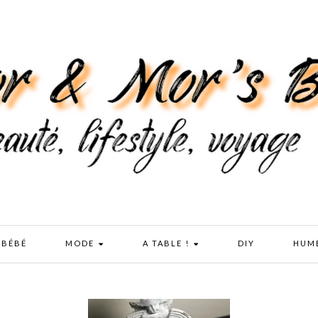
 BÉBÉ
MODE
A TABLE !
DIY
HUM