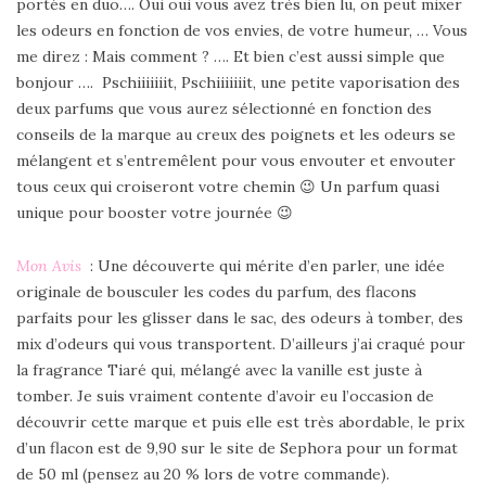
portés en duo…. Oui oui vous avez très bien lu, on peut mixer
les odeurs en fonction de vos envies, de votre humeur, … Vous
me direz : Mais comment ? …. Et bien c’est aussi simple que
bonjour …. Pschiiiiiiit, Pschiiiiiiit, une petite vaporisation des
deux parfums que vous aurez sélectionné en fonction des
conseils de la marque au creux des poignets et les odeurs se
mélangent et s’entremêlent pour vous envouter et envouter
tous ceux qui croiseront votre chemin 😉 Un parfum quasi
unique pour booster votre journée 😉
Mon Avis
: Une découverte qui mérite d’en parler, une idée
originale de bousculer les codes du parfum, des flacons
parfaits pour les glisser dans le sac, des odeurs à tomber, des
mix d’odeurs qui vous transportent. D’ailleurs j’ai craqué pour
la fragrance Tiaré qui, mélangé avec la vanille est juste à
tomber. Je suis vraiment contente d’avoir eu l’occasion de
découvrir cette marque et puis elle est très abordable, le prix
d’un flacon est de 9,90 sur le site de Sephora pour un format
de 50 ml (pensez au 20 % lors de votre commande).