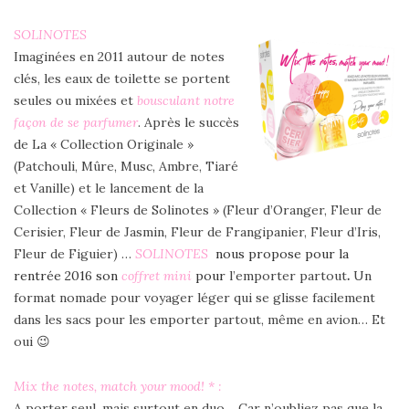
SOLINOTES
Imaginées en 2011 autour de notes
clés, les eaux de toilette se portent
seules ou mixées et
bousculant notre
façon de se parfumer
.
Après le succès
de La « Collection Originale »
(Patchouli, Mûre, Musc, Ambre, Tiaré
et Vanille) et le lancement de la
Collection « Fleurs de Solinotes » (Fleur d’Oranger, Fleur de
Cerisier, Fleur de Jasmin, Fleur de Frangipanier, Fleur d’Iris,
Fleur de Figuier) …
SOLINOTES
nous propose pour la
rentrée 2016 son
coffret mini
pour
l’emporter
partout
.
Un
format nomade pour voyager léger qui se glisse facilement
dans les sacs pour les emporter partout, même en avion… Et
oui 😉
Mix the notes, match your mood! * :
A porter seul, mais surtout en duo …Car n’oubliez pas que la