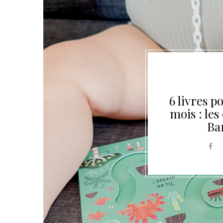
6 livres p
mois : le
Ba