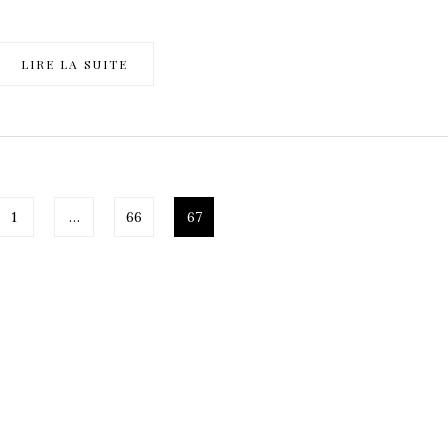
LIRE LA SUITE
1
…
66
67