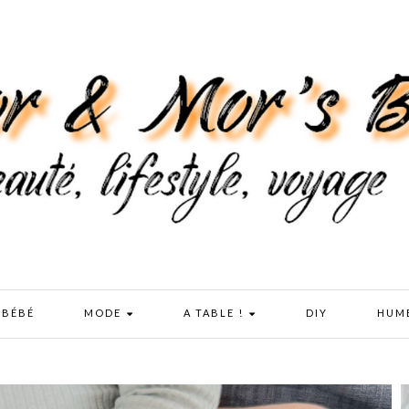
 BÉBÉ
MODE
A TABLE !
DIY
HUM