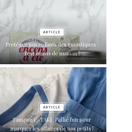
ARTICLE
Protéger nos enfants des moustiques :
Test & avis de maman !
ARTICLE
Tampon C-TAKI : l’allié fun pour
marquer les affaires de nos petits !