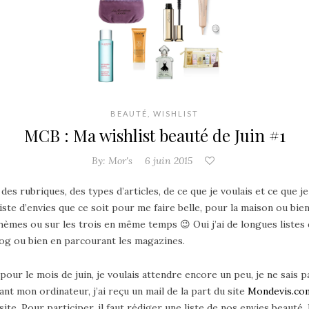
BEAUTÉ
,
WISHLIST
MCB : Ma wishlist beauté de Juin #1
By:
Mor's
6 juin 2015
es rubriques, des types d’articles, de ce que je voulais et ce que je
liste d’envies
que ce soit pour me faire belle, pour la maison ou bi
thèmes ou sur les trois en même temps 😉 Oui j’ai de longues listes 
blog ou bien en parcourant les magazines.
pour le mois de juin, je voulais attendre encore un peu, je ne sais p
nt mon ordinateur, j’ai reçu un mail de la part du site
Mondevis.co
te. Pour participer, il faut rédiger une liste de nos envies beauté. 