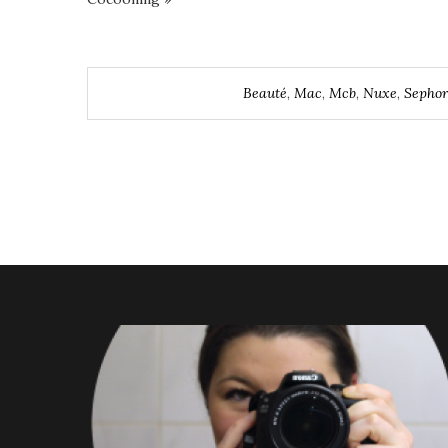
Beauté
,
Mac
,
Mcb
,
Nuxe
,
Sepho