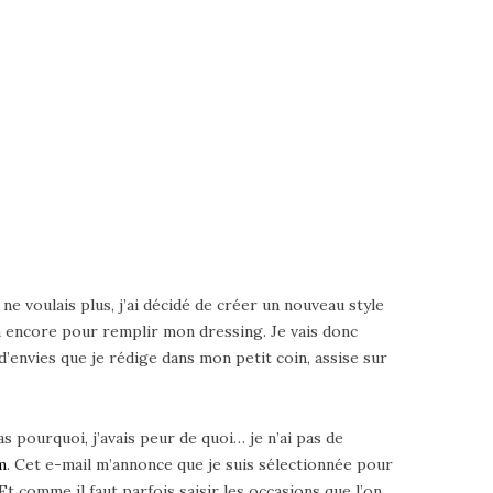
 ne voulais plus, j’ai décidé de créer un nouveau style
en encore pour remplir mon dressing. Je vais donc
d’envies que je rédige dans mon petit coin, assise sur
as pourquoi, j’avais peur de quoi… je n’ai pas de
m
. Cet e-mail m’annonce que je suis sélectionnée pour
Et comme il faut parfois saisir les occasions que l’on