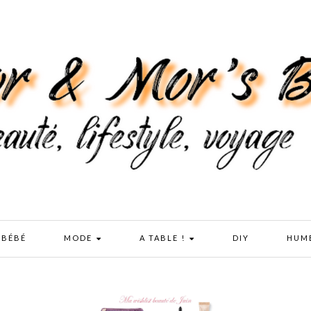
 BÉBÉ
MODE
A TABLE !
DIY
HUM