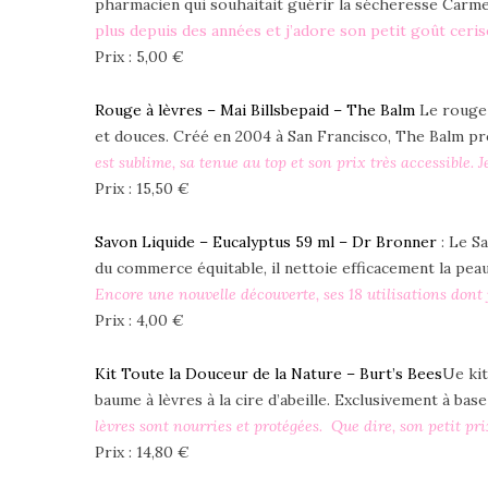
pharmacien qui souhaitait guérir la sécheresse Carm
plus depuis des années et j’adore son petit goût ceris
Prix : 5,00 €
Rouge à lèvres – Mai Billsbepaid – The Balm
Le rouge 
et douces. Créé en 2004 à San Francisco, The Balm pr
est sublime, sa tenue au top et son prix très accessible.
Prix : 15,50 €
Savon Liquide – Eucalyptus 59 ml – Dr Bronner
: Le Sa
du commerce équitable, il nettoie efficacement la pea
Encore une nouvelle découverte, ses 18 utilisations dont
Prix : 4,00 €
Kit Toute la Douceur de la Nature – Burt’s Bees
Ue kit
baume à lèvres à la cire d’abeille. Exclusivement à bas
lèvres sont nourries et protégées. Que dire, son petit pr
Prix : 14,80 €