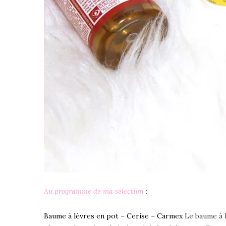
Au programme de ma sélection
:
Baume à lèvres en pot – Cerise – Carmex
Le baume à lè