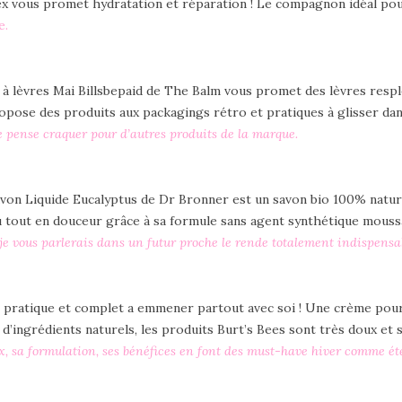
ex vous promet hydratation et réparation ! Le compagnon idéal pou
e.
à lèvres Mai Billsbepaid de The Balm vous promet des lèvres respl
opose des produits aux packagings rétro et pratiques à glisser dan
 Je pense craquer pour d’autres produits de la marque.
von Liquide Eucalyptus de Dr Bronner est un savon bio 100% naturel 
u tout en douceur grâce à sa formule sans agent synthétique moussa
 je vous parlerais dans un futur proche le rende totalement indispensab
 pratique et complet a emmener partout avec soi ! Une crème pour l
e d’ingrédients naturels, les produits Burt’s Bees sont très doux et 
ix, sa formulation, ses bénéfices en font des must-have hiver comme été