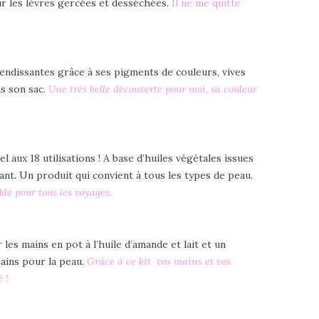
r les lèvres gercées et desséchées.
Il ne me quitte
endissantes grâce à ses pigments de couleurs, vives
s son sac.
Une très belle découverte pour moi, sa couleur
aux 18 utilisations ! A base d’huiles végétales issues
nt. Un produit qui convient à tous les types de peau.
le pour tous les voyages.
es mains en pot à l’huile d’amande et lait et un
sains pour la peau.
Grâce à ce kit vos mains et vos
 !