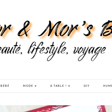
 BÉBÉ
MODE
A TABLE !
DIY
HUM