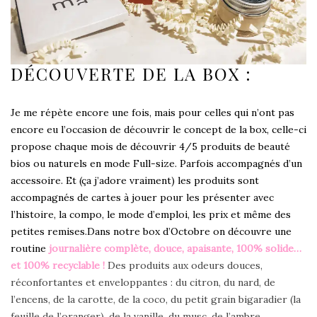
DÉCOUVERTE DE LA BOX :
Je me répète encore une fois, mais pour celles qui n’ont pas
encore eu l’occasion de découvrir
le concept de la box
, celle-ci
propose chaque mois de découvrir 4/5 produits de beauté
bios ou naturels en mode Full-size. Parfois accompagnés d’un
accessoire. Et (ça j’adore vraiment) les produits sont
accompagnés de cartes à jouer pour les présenter avec
l’histoire, la compo, le mode d’emploi, les prix et même des
petites remises.
Dans notre box d’Octobre on découvre une
routine
journalière complète,
douce
,
apaisante, 100% solide…
et 100% recyclable !
Des produits aux odeurs douces,
réconfortantes et enveloppantes : du citron, du nard, de
l’encens, de la carotte, de la coco, du petit grain bigaradier (la
feuille de l’oranger), de la vanille, du musc, de l’ambre…