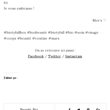
ici.
Je vous embrasse !
Mor’s ♡
#biotyfullbox #boxbeauté #biotyfull #bio #soin #visage
#corps #beauté #routine #mars
On se retrouve ici aussi :
Facebook
/
Twitter
/
Instagram
J’aime ça :
Beauté
,
Bio
,