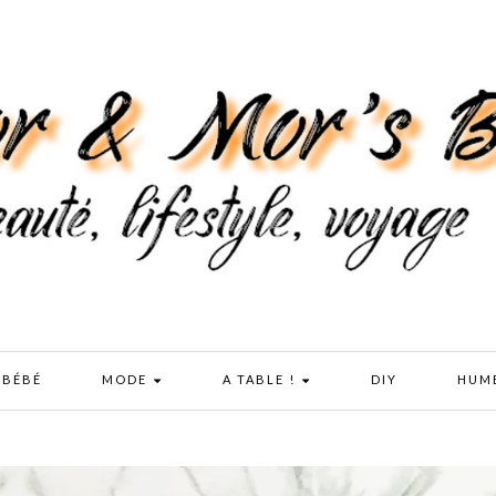
 BÉBÉ
MODE
A TABLE !
DIY
HUM