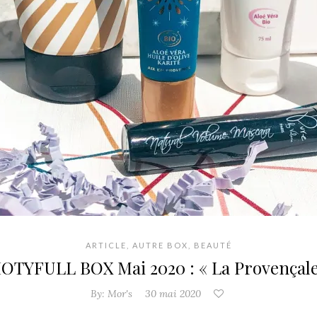
ARTICLE
,
AUTRE BOX
,
BEAUTÉ
IOTYFULL BOX Mai 2020 : « La Provençale
By:
Mor's
30 mai 2020