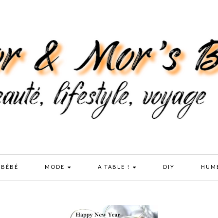
 BÉBÉ
MODE
A TABLE !
DIY
HUM