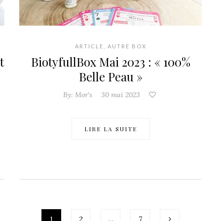
ARTICLE
,
AUTRE BOX
t
BiotyfullBox Mai 2023 : « 100%
Belle Peau »
By:
Mor's
30 mai 2023
LIRE LA SUITE
1
2
…
7