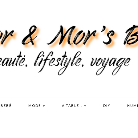
 BÉBÉ
MODE
A TABLE !
DIY
HUM